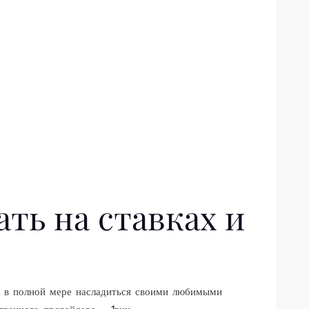
ать на ставках и
о в полной мере насладиться своими любимыми