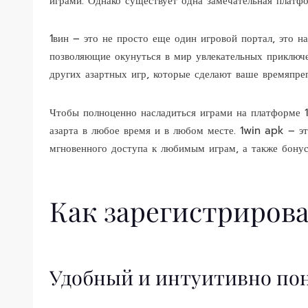
играми. Однако существует одна замечательная платфо
1вин – это не просто еще один игровой портал, это н
позволяющие окунуться в мир увлекательных приключе
других азартных игр, которые сделают ваше времяпр
Чтобы полноценно насладиться играми на платформе 1
азарта в любое время и в любом месте. 1win apk – эт
мгновенного доступа к любимым играм, а также бонус
Как зарегистрирова
Удобный и интуитивно по