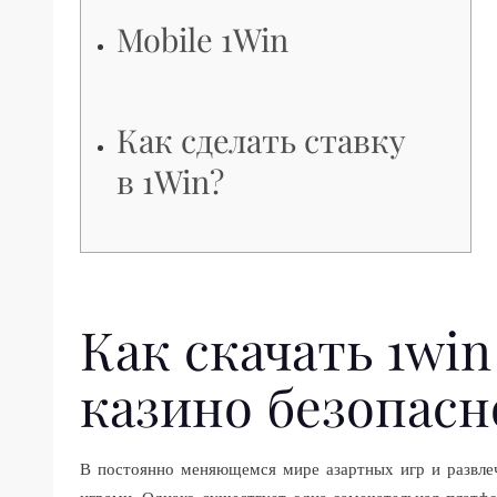
Mobile 1Win
Как сделать ставку
в 1Win?
Как скачать 1win
казино безопасн
В постоянно меняющемся мире азартных игр и развле