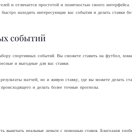
телей и отличается простотой и понятностью своего интерфейса.
и быстро находить интересующие вас события и делать ставки бе
ых событий
бору спортивных событий. Вы сможете ставить на футбол, хокке
ресные и выгодные для вас ставки.
а результаты матчей, но и живую ставку, где вы можете делать с
 происходящего и делать более точные прогнозы.
сть выиграть реальные деньги с помощью ставок. Благодаря уд