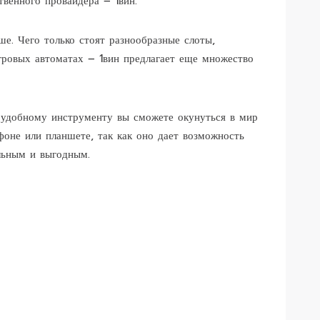
твенного провайдера – 1вин.
ше. Чего только стоят разнообразные слоты,
гровых автоматах – 1вин предлагает еще множество
у удобному инструменту вы сможете окунуться в мир
фоне или планшете, так как оно дает возможность
льным и выгодным.