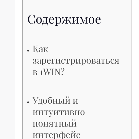
Содержимое
Как
зарегистрироваться
в 1WIN?
Удобный и
интуитивно
понятный
интерфейс