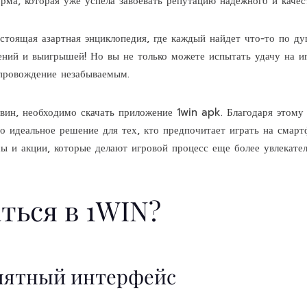
рма, которая уже успела завоевать репутацию надежного и качес
астоящая азартная энциклопедия, где каждый найдет что-то по ду
ний и выигрышей! Но вы не только можете испытать удачу на и
епровождение незабываемым.
вин, необходимо скачать приложение 1win apk. Благодаря этом
о идеальное решение для тех, кто предпочитает играть на смарт
ы и акции, которые делают игровой процесс еще более увлекате
ться в 1WIN?
нятный интерфейс